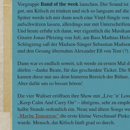
Band of the week
Vorgruppe
lauschen. Der Sound ist 
gut, um Kölsch zu trinken und sich so langsam auf die
Später werde ich mir dann noch eine Vinyl-Single von
aufschwätzen lassen, allerdings nur mit Unterschrif
Und heute erfuhr ich dann, wer eigentlich die Musikan
Gitarre Jonas Pfetzing von Juli, am Bass Mathias Hiels
Schlagzeug saß der Madsen-Sänger Sebastian Madsen (
und den Gesang übernahm Alexander Eß von Tent (?).
Dann war es endlich soweit, ich werde zu ersten Mal 
dürfen – danke Beate, für das geschenkte Ticket. Die 
kamen diese nur aus dem hinteren Bereich der Bühne, a
Aber dafür um so besser hören!
Die vier Waliser eröffnen ihre Show mit „Live ’n’ Lo
„Keep Calm And Carry On“ – übrigens, sehr zu empfehl
halbe Stunde ordentlich ein. Neue und ältere Songs wec
„Maybe Tomorrow“
die erste kleine Verschnauf-Pink
wurde. Mensch, dat Kölsch läuft grad so durch.