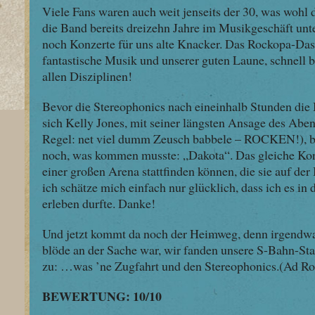
Viele Fans waren auch weit jenseits der 30, was wohl
die Band bereits dreizehn Jahre im Musikgeschäft unte
noch Konzerte für uns alte Knacker. Das Rockopa-Dase
fantastische Musik und unserer guten Laune, schnell be
allen Disziplinen!
Bevor die Stereophonics nach eineinhalb Stunden die
sich Kelly Jones, mit seiner längsten Ansage des Abe
Regel: net viel dumm Zeusch babbele – ROCKEN!), 
noch, was kommen musste: „Dakota“. Das gleiche Konz
einer großen Arena stattfinden können, die sie auf der I
ich schätze mich einfach nur glücklich, dass ich es i
erleben durfte. Danke!
Und jetzt kommt da noch der Heimweg, denn irgendwa
blöde an der Sache war, wir fanden unsere S-Bahn-Stat
zu: …was ’ne Zugfahrt und den Stereophonics.(Ad Ro
BEWERTUNG: 10/10