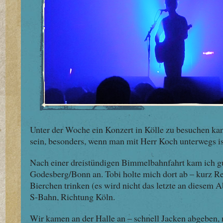
Unter der Woche ein Konzert in Kölle zu besuchen ka
sein, besonders, wenn man mit Herr Koch unterwegs is
Nach einer dreistündigen Bimmelbahnfahrt kam ich gu
Godesberg/Bonn an. Tobi holte mich dort ab – kurz Re
Bierchen trinken (es wird nicht das letzte an diesem A
S-Bahn, Richtung Köln.
Wir kamen an der Halle an – schnell Jacken abgeben, 