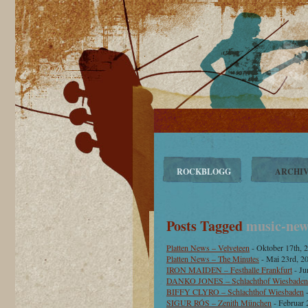
ROCKBLOGG
ARCHI
Posts Tagged
music-new
Platten News – Velveteen
- Oktober 17th, 
Platten News – The Minutes
- Mai 23rd, 2
IRON MAIDEN – Festhalle Frankfurt
- Ju
DANKO JONES – Schlachthof Wiesbaden
BIFFY CLYRO – Schlachthof Wiesbaden
-
SIGUR RÓS – Zenith München
- Februar 