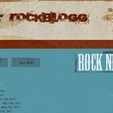
V
ROCKER
s
2016
014
ni 11th, 2013
- Mai 13th, 2013
 März 5th, 2013
23rd, 2013